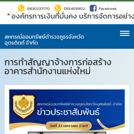
0830237170
055409902
Facebook
" องค์กรการเงินที่มั่นคง บริการจัดการอย่าง
To
สหกรณ์ออมทรัพย์ตำรวจภูธรจังหวัด
na
อุตรดิตถ์ จำกัด
การทำสัญญาจ้างการก่อสร้าง
อาคารสำนักงานแห่งใหม่