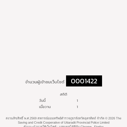
0001422
จำนวนผู้เข้าชมเว็บไซต์
สถิติ
วันนี้
1
เมื่อวาน
1
สงวนลิขสิทธิ์ พ.ศ.2569 สหกรณ์ออมทรัพย์ตำรวจภูธรจังหวัดอุตรดิตถ์ จำกัด © 2026 The
Saving and Credit Cooperative of Uttaradit Provincial Police Limited
คำแนะนำการใช้เว็บไซต์ : แสดงผลได้ดีกับ Chrome , Firefox