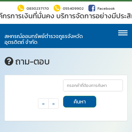
0830237170
055409902
Facebook
์กรการเงินที่มั่นคง บริการจัดการอย่างมีประส
To
สหกรณ์ออมทรัพย์ตำรวจภูธรจังหวัด
na
อุตรดิตถ์ จำกัด
ถาม-ตอบ
ค้นหา
«
»